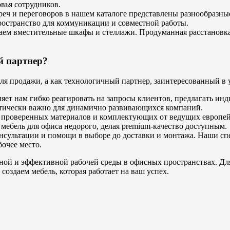
вья сотрудников.
треч и переговоров в нашем каталоге представлены разнообразн
остранство для коммуникации и совместной работы.
аем вместительные шкафы и стеллажи. Продуманная расстановка
й партнер?
я продажи, а как технологичный партнер, заинтересованный в у
ляет нам гибко реагировать на запросы клиентов, предлагать и
ритически важно для динамично развивающихся компаний.
е проверенных материалов и комплектующих от ведущих европей
мебель для офиса недорого, делая premium-качество доступным.
консультации и помощи в выборе до доставки и монтажа. Наши с
очее место.
ной и эффективной рабочей среды в офисных пространствах. Для
оздаем мебель, которая работает на ваш успех.