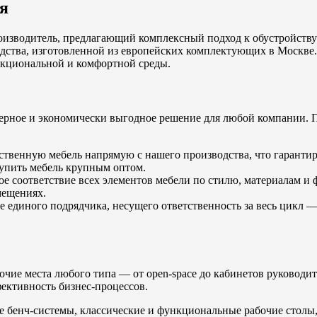
я
зводитель, предлагающий комплексный подход к обустройству
дства, изготовленной из европейских комплектующих в Москве.
нкциональной и комфортной среды.
верное и экономически выгодное решение для любой компании. 
ственную мебель напрямую с нашего производства, что гарантир
упить мебель крупным оптом.
е соответствие всех элементов мебели по стилю, материалам и 
мещениях.
те единого подрядчика, несущего ответственность за весь цикл 
очие места любого типа — от open-space до кабинетов руковод
фективность бизнес-процессов.
 бенч-системы, классические и функциональные рабочие столы,