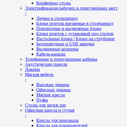
Конференц столы
Электрификация рабочих и переговорных мест
›
Лючки в столешницу
Блоки розеток врезаемые в столешницу
Поворотные и выдвижные блоки
Блоки розеток с установкой под столом
Настольные блоки | Блоки на струбцине
Беспроводные и USB зарядки
Выдвижные колонны
Кабель-каналы
Телефонные и переговорные кабины
Акустические панели
Локеры
Мягкая мебель
›
Высокие диваны
Офисные диваны
Мягкие кресла
Пуфы
Столы для лаунж зон
Офисные кресла и стулья
›
Кресла для персонала
Кресла для руководителей