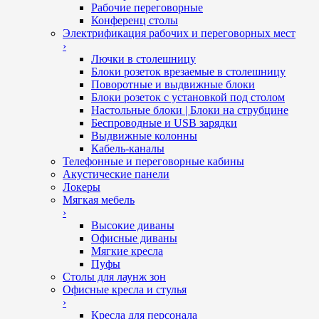
Рабочие переговорные
Конференц столы
Электрификация рабочих и переговорных мест
›
Лючки в столешницу
Блоки розеток врезаемые в столешницу
Поворотные и выдвижные блоки
Блоки розеток с установкой под столом
Настольные блоки | Блоки на струбцине
Беспроводные и USB зарядки
Выдвижные колонны
Кабель-каналы
Телефонные и переговорные кабины
Акустические панели
Локеры
Мягкая мебель
›
Высокие диваны
Офисные диваны
Мягкие кресла
Пуфы
Столы для лаунж зон
Офисные кресла и стулья
›
Кресла для персонала