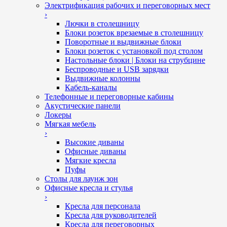
Электрификация рабочих и переговорных мест
›
Лючки в столешницу
Блоки розеток врезаемые в столешницу
Поворотные и выдвижные блоки
Блоки розеток с установкой под столом
Настольные блоки | Блоки на струбцине
Беспроводные и USB зарядки
Выдвижные колонны
Кабель-каналы
Телефонные и переговорные кабины
Акустические панели
Локеры
Мягкая мебель
›
Высокие диваны
Офисные диваны
Мягкие кресла
Пуфы
Столы для лаунж зон
Офисные кресла и стулья
›
Кресла для персонала
Кресла для руководителей
Кресла для переговорных