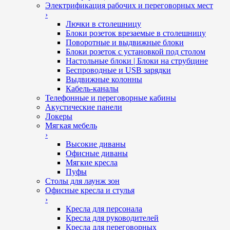
Электрификация рабочих и переговорных мест
›
Лючки в столешницу
Блоки розеток врезаемые в столешницу
Поворотные и выдвижные блоки
Блоки розеток с установкой под столом
Настольные блоки | Блоки на струбцине
Беспроводные и USB зарядки
Выдвижные колонны
Кабель-каналы
Телефонные и переговорные кабины
Акустические панели
Локеры
Мягкая мебель
›
Высокие диваны
Офисные диваны
Мягкие кресла
Пуфы
Столы для лаунж зон
Офисные кресла и стулья
›
Кресла для персонала
Кресла для руководителей
Кресла для переговорных