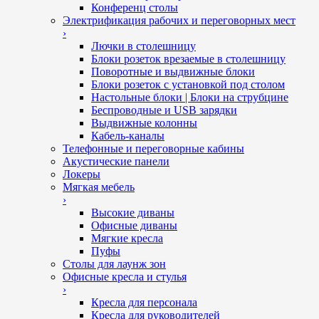
Конференц столы
Электрификация рабочих и переговорных мест
›
Лючки в столешницу
Блоки розеток врезаемые в столешницу
Поворотные и выдвижные блоки
Блоки розеток с установкой под столом
Настольные блоки | Блоки на струбцине
Беспроводные и USB зарядки
Выдвижные колонны
Кабель-каналы
Телефонные и переговорные кабины
Акустические панели
Локеры
Мягкая мебель
›
Высокие диваны
Офисные диваны
Мягкие кресла
Пуфы
Столы для лаунж зон
Офисные кресла и стулья
›
Кресла для персонала
Кресла для руководителей