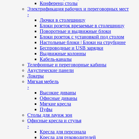
Конференц столы
Электрификация рабочих и переговорных мест
›
Лючки в столешницу
Блоки розеток врезаемые в столешницу
Поворотные и выдвижные блоки
Блоки розеток с установкой под столом
Настольные блоки | Блоки на струбцине
Беспроводные и USB зарядки
Выдвижные колонны
Кабель-каналы
Телефонные и переговорные кабины
Акустические панели
Локеры
Мягкая мебель
›
Высокие диваны
Офисные диваны
Мягкие кресла
Пуфы
Столы для лаунж зон
Офисные кресла и стулья
›
Кресла для персонала
Кресла для руководителей