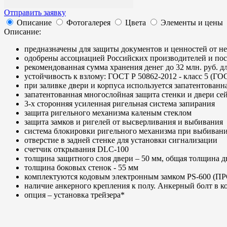
Отправить заявку
Описание
Фотогалерея
Цвета
Элементы и цены
Описание:
предназначены для защиты документов и ценностей от н
одобрены ассоциацией Российских производителей и пос
рекомендованная сумма хранения денег до 32 млн. руб. д
устойчивость к взлому: ГОСТ Р 50862-2012 - класс 5 (ГО
при заливке двери и корпуса используется запатентованн
запатентованная многослойная защита стенки и двери с
3-х сторонняя усиленная ригельная система запирания
защита ригельного механизма каленым стеклом
защита замков и ригелей от высверливания и выбивания
система блокировки ригельного механизма при выбивани
отверстие в задней стенке для установки сигнализации
счетчик открывания DLC-100
толщина защитного слоя двери – 50 мм, общая толщина д
толщина боковых стенок - 55 мм
комплектуются кодовым электронным замком PS-600 
наличие анкерного крепления к полу. Анкерный болт в к
опция – установка трейзера*