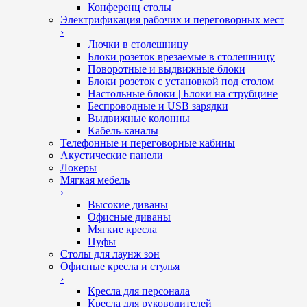
Конференц столы
Электрификация рабочих и переговорных мест
›
Лючки в столешницу
Блоки розеток врезаемые в столешницу
Поворотные и выдвижные блоки
Блоки розеток с установкой под столом
Настольные блоки | Блоки на струбцине
Беспроводные и USB зарядки
Выдвижные колонны
Кабель-каналы
Телефонные и переговорные кабины
Акустические панели
Локеры
Мягкая мебель
›
Высокие диваны
Офисные диваны
Мягкие кресла
Пуфы
Столы для лаунж зон
Офисные кресла и стулья
›
Кресла для персонала
Кресла для руководителей