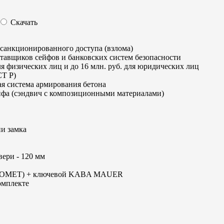
Скачать
есанкционированного доступа (взлома)
тавщиков сейфов и банковских систем безопасности
ля физических лиц и до 16 млн. руб. для юридических лиц
СТ Р)
ая система армирования бетона
ейфа (сэндвич с композиционными материалами)
и замка
вери - 120 мм
(ПРОМЕТ) + ключевой KABA MAUER
омплекте